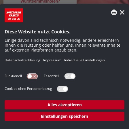
Wurstsemmelholen?
Dein Chef bezahlt dir kein
Urlaubsgeld?
Die Arbeit wird mehr, der Lohn nicht?
Alle Themen
Job und Familie gehen sich nicht
aus?
Noch immer gleiche Leistung,
weniger Lohn?
Für deine Freunde bleibt keine Zeit
© P. Rigaud, Shutterstock (Bildmontage)